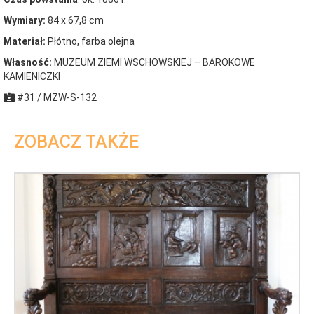
Wymiary:
84 x 67,8 cm
Materiał:
Płótno, farba olejna
Własność:
MUZEUM ZIEMI WSCHOWSKIEJ – BAROKOWE
KAMIENICZKI
#31 / MZW-S-132
ZOBACZ TAKŻE