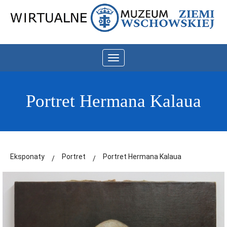
Toggle
navigation
Portret Hermana Kalaua
Eksponaty
Portret
Portret Hermana Kalaua