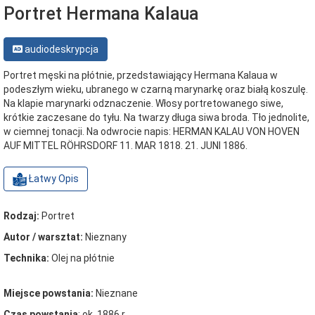
Portret Hermana Kalaua
audiodeskrypcja
Portret męski na płótnie, przedstawiający Hermana Kalaua w
podeszłym wieku, ubranego w czarną marynarkę oraz białą koszulę.
Na klapie marynarki odznaczenie. Włosy portretowanego siwe,
krótkie zaczesane do tyłu. Na twarzy długa siwa broda. Tło jednolite,
w ciemnej tonacji. Na odwrocie napis: HERMAN KALAU VON HOVEN
AUF MITTEL RÖHRSDORF 11. MAR 1818. 21. JUNI 1886.
Łatwy Opis
Rodzaj:
Portret
Autor / warsztat:
Nieznany
Technika:
Olej na płótnie
Miejsce powstania:
Nieznane
Czas powstania
: ok. 1886 r.